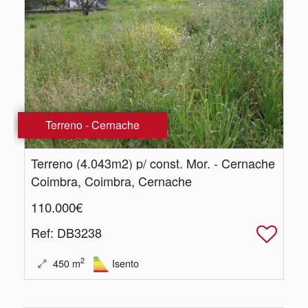
Terreno - Cernache
Terreno (4.​043m2) p/ const. Mor. - Cernache
Coimbra, Coimbra, Cernache
110.000€
Ref
: DB3238
2
450
m
Isento