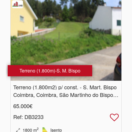
Terreno (1.800m)-S. M. Bispo
Terreno (1.​800m2) p/ const. - S. Mart. Bispo
Coimbra, Coimbra, São Martinho do Bispo e Ribeira de Frades
65.000€
Ref
: DB3233
2
1800
m
Isento