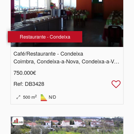
Restaurante - Condeixa
Café/Restaurante - Condeixa
Coimbra, Condeixa-a-Nova, Condeixa-a-Velha e Condeixa-a-Nova
750.000€
Ref
: DB3428
2
500
m
N/D