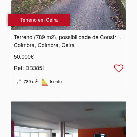
Terreno em Ceira
Terreno (789 m2), possibilidade de Construção - Ceira
Coimbra, Coimbra, Ceira
50.000€
Ref
: DB3851
2
789
m
Isento