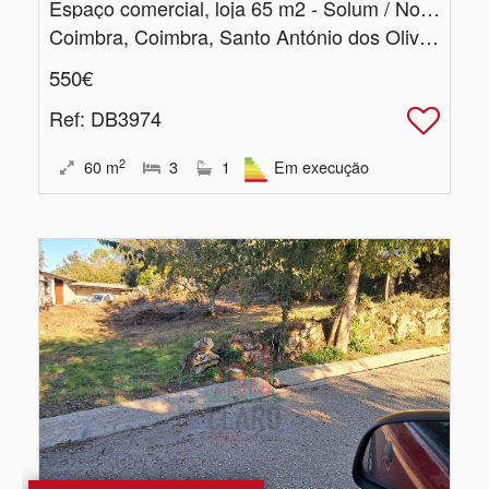
Espaço comercial, loja 65 m2 - Solum / Norton de Matos
Coimbra, Coimbra, Santo António dos Olivais
550€
Ref
: DB3974
2
60
m
3
1
Em execução