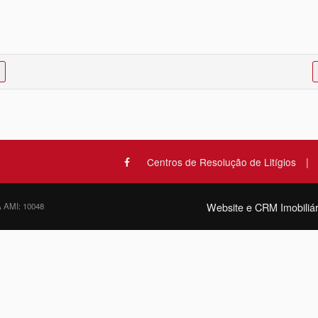
|
Centros de Resolução de Litígios
Website e CRM Imobiliár
A AMI: 10048