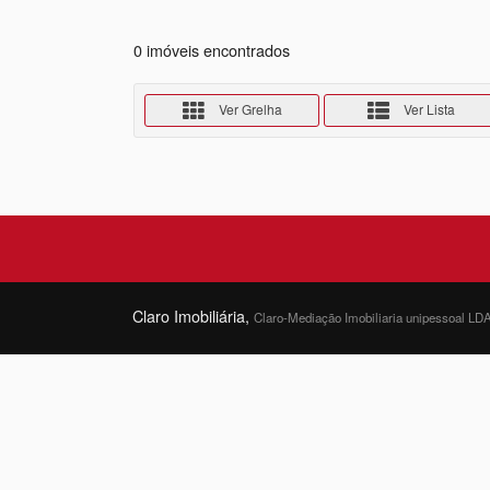
0 imóveis encontrados
Ver Grelha
Ver Lista
Claro Imobiliária,
Claro-Mediação Imobiliaria unipessoal LD