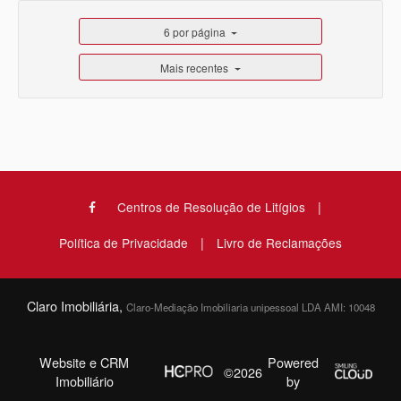
6 por página
Mais recentes
|
Centros de Resolução de Litígios
|
Política de Privacidade
Livro de Reclamações
Claro Imobiliária,
Claro-Mediação Imobiliaria unipessoal LDA AMI: 10048
Website e CRM
Powered
©2026
Imobiliário
by