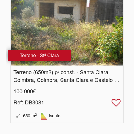
Terreno - Stª Clara
Terreno (650m2) p/ const.​ - Santa Clara
Coimbra, Coimbra, Santa Clara e Castelo Viegas
100.000€
Ref
: DB3081
2
650
m
Isento