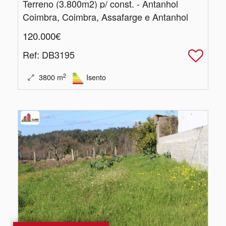
Terreno (3.​800m2) p/ const. - Antanhol
Coimbra, Coimbra, Assafarge e Antanhol
120.000€
Ref
: DB3195
2
3800
m
Isento