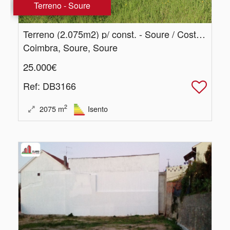
Terreno - Soure
Terreno (2.​075m2) p/ const. - Soure / Costeira
Coimbra, Soure, Soure
25.000€
Ref
: DB3166
2
2075
m
Isento