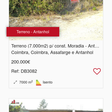
Terreno - Antanhol
Terreno (7.​000m2) p/ const. Moradia - Antanhol
Coimbra, Coimbra, Assafarge e Antanhol
200.000€
Ref
: DB3082
2
7000
m
Isento