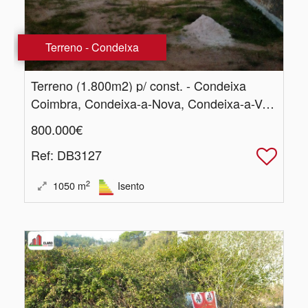
Terreno - Condeixa
Terreno (1.​800m2) p/ const. - Condeixa
Coimbra, Condeixa-a-Nova, Condeixa-a-Velha e Condeixa-a-Nova
800.000€
Ref
: DB3127
2
1050
m
Isento