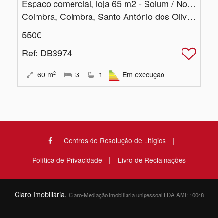
Espaço comercial, loja 65 m2 - Solum / Norton de Matos
Coimbra, Coimbra, Santo António dos Olivais
550€
Ref
: DB3974
2
60
m
3
1
Em execução
|
Centros de Resolução de Litígios
|
Política de Privacidade
Livro de Reclamações
Claro Imobiliária,
Claro-Mediação Imobiliaria unipessoal LDA AMI: 10048