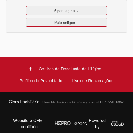
6 por página
Mais antigos
|
Centros de Resolução de Litígios
|
Política de Privacidade
Livro de Reclamações
Claro Imobiliária,
Claro-Mediação Imobiliaria unipessoal LDA AMI: 10048
Website e CRM
Powered
©2026
Imobiliário
by