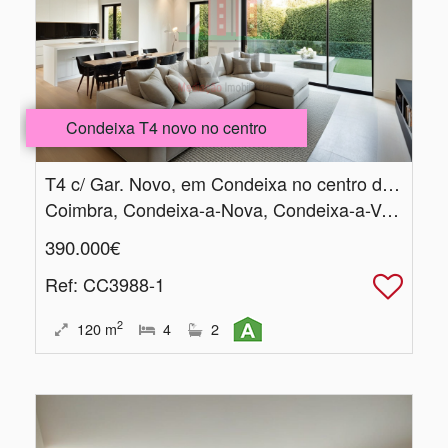
Condeixa T4 novo no centro
T4 c/ Gar.​ Novo, em Condeixa no centro da Vila
Coimbra, Condeixa-a-Nova, Condeixa-a-Velha e Condeixa-a-Nova
390.000€
Ref
: CC3988-1
2
120
m
4
2