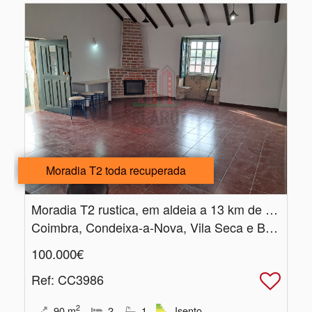
Moradia T2 toda recuperada
Moradia T2 rustica, em aldeia a 13 km de Coimbra, Alcouce
Coimbra, Condeixa-a-Nova, Vila Seca e Bem da Fé
100.000€
Ref
: CC3986
2
90
m
2
1
Isento