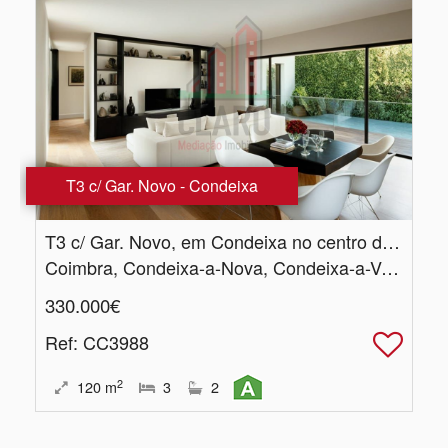
T3 c/ Gar. Novo - Condeixa
T3 c/ Gar.​ Novo, em Condeixa no centro da Vila
Coimbra, Condeixa-a-Nova, Condeixa-a-Velha e Condeixa-a-Nova
330.000€
Ref
: CC3988
2
120
m
3
2