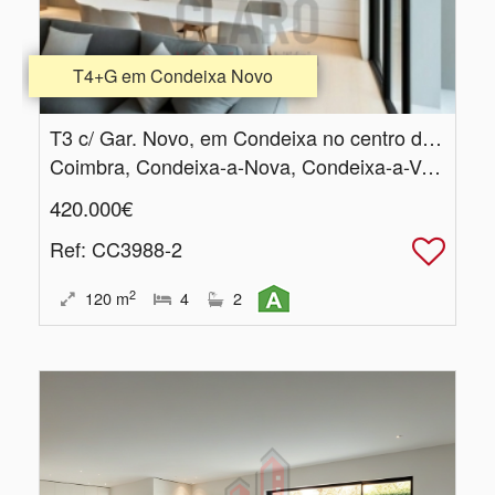
T4+G em Condeixa Novo
T3 c/ Gar.​ Novo, em Condeixa no centro da Vila
Coimbra, Condeixa-a-Nova, Condeixa-a-Velha e Condeixa-a-Nova
420.000€
Ref
: CC3988-2
2
120
m
4
2