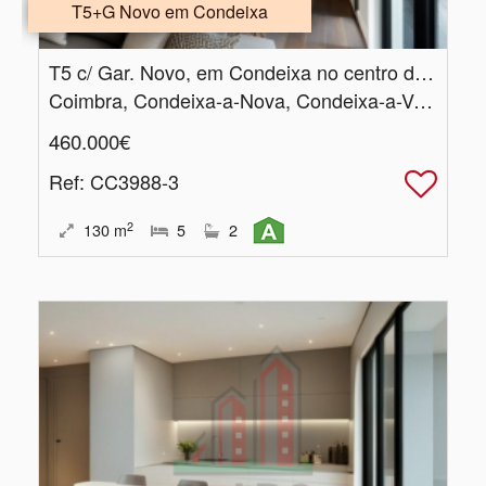
T5+G Novo em Condeixa
T5 c/ Gar.​ Novo, em Condeixa no centro da Vila
Coimbra, Condeixa-a-Nova, Condeixa-a-Velha e Condeixa-a-Nova
460.000€
Ref
: CC3988-3
2
130
m
5
2