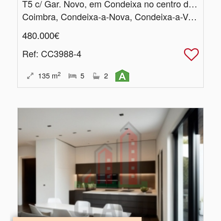
T5 c/ Gar.​ Novo, em Condeixa no centro da Vila
Coimbra, Condeixa-a-Nova, Condeixa-a-Velha e Condeixa-a-Nova
480.000€
Ref
: CC3988-4
2
135
m
5
2