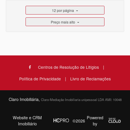
12 por página
Preço mais alto
|
Centros de Resolução de Litígios
|
Política de Privacidade
Livro de Reclamações
Claro Imobiliária,
Claro-Mediação Imobiliaria unipessoal LDA AMI: 10048
Website e CRM
Powered
©2026
Imobiliário
by